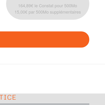
164,89€ le Constat pour 500Mo
15,00€ par 500Mo supplémentaires
TICE