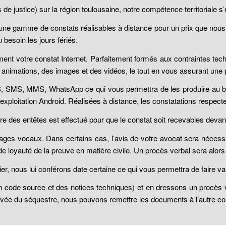
e justice) sur la région toulousaine, notre compétence territoriale s’ét
une gamme de constats réalisables à distance pour un prix que nous e
besoin les jours fériés.
ment votre constat Internet
.
Parfaitement formés aux contraintes tech
animations, des images et des vidéos, le tout en vous assurant une pr
SMS, MMS, WhatsApp ce qui vous permettra de les produire au besoi
’exploitation Android. Réalisées à distance, les constatations resp
re des entêtes est effectué pour que le constat soit recevables devant
s vocaux. Dans certains cas, l’avis de votre avocat sera nécessair
 de loyauté de la preuve en matière civile. Un procès verbal sera alors
, nous lui conférons date certaine ce qui vous permettra de faire valoir
code source et des notices techniques) et en dressons un procès ve
vée du séquestre, nous pouvons remettre les documents à l’autre contr