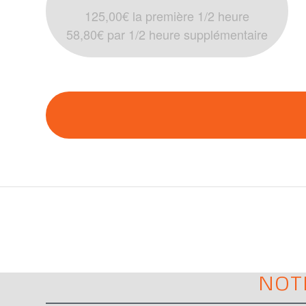
125,00€ la première 1/2 heure
58,80€ par 1/2 heure supplémentaire
NOT