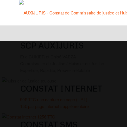
SCP AUXIJURIS
Eric CUKIER et Chloé VAEZA
Commissaire de Justice / Huissier de Justice
Expertise, Rapidité, Preuve irréfutable
CONSTAT INTERNET
90€ TTC une capture de page (URL)
15€ par page Internet supplémentaire
CONSTAT SMS